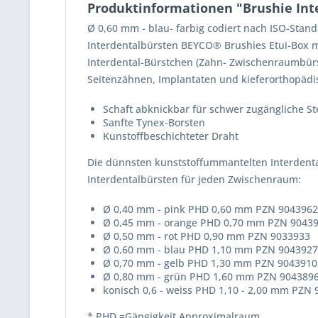
Produktinformationen "Brushie Inter
Ø 0,60 mm - blau- farbig codiert nach ISO-Sta
Interdentalbürsten BEYCO® Brushies Etui-Box mi
Interdental-Bürstchen (Zahn- Zwischenraumbür
Seitenzähnen, Implantaten und kieferorthopäd
Schaft abknickbar für schwer zugängliche St
Sanfte Tynex-Borsten
Kunstoffbeschichteter Draht
Die dünnsten kunststoffummantelten Interdental
Interdentalbürsten für jeden Zwischenraum:
Ø 0,40 mm - pink PHD 0,60 mm PZN 9043962
Ø 0,45 mm - orange PHD 0,70 mm PZN 9043
Ø 0,50 mm - rot PHD 0,90 mm PZN 9033933
Ø 0,60 mm - blau PHD 1,10 mm PZN 9043927
Ø 0,70 mm - gelb PHD 1,30 mm PZN 9043910
Ø 0,80 mm - grün PHD 1,60 mm PZN 904389
konisch 0,6 - weiss PHD 1,10 - 2,00 mm PZN
* PHD =Gängigkeit Approximalraum