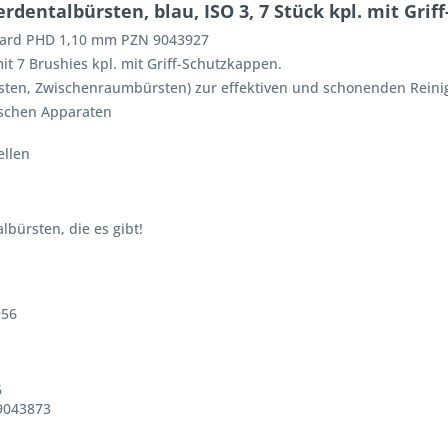
dentalbürsten, blau, ISO 3, 7 Stück kpl. mit Gri
ndard PHD 1,10 mm PZN 9043927
t 7 Brushies kpl. mit Griff-Schutzkappen.
sten, Zwischenraumbürsten) zur effektiven und schonenden Reini
ischen Apparaten
ellen
bürsten, die es gibt!
956
6
 9043873