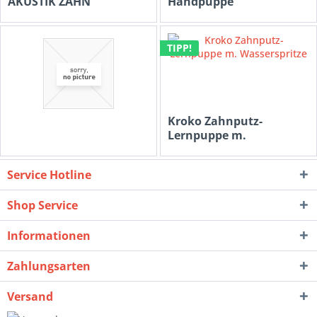
AKUSTIK ZAHN
Handpuppe
Inhalt
1 Stück
Inhalt
1 Stück
59,00 € *
142,99 € *
119,00 € *
149,99 € *
TIPP!
Kroko Zahnputz-
Lernpuppe m.
Wasserspritze
0,00 € *
99,90 € *
Service Hotline
Shop Service
Informationen
Zahlungsarten
Versand